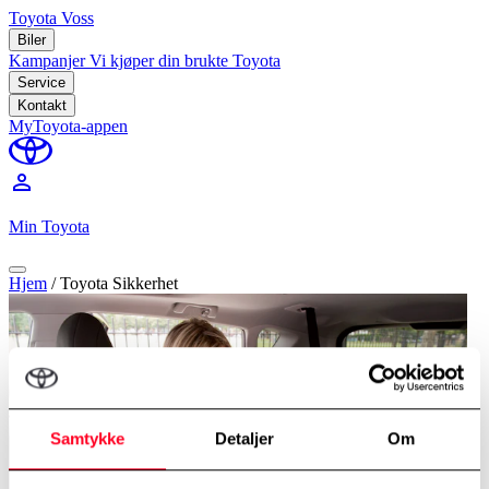
Toyota Voss
Biler
Kampanjer
Vi kjøper din brukte Toyota
Service
Kontakt
MyToyota-appen
perm_identity
Min Toyota
Hjem
/
Toyota Sikkerhet
Samtykke
Detaljer
Om