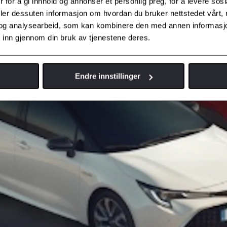
 for å gi innhold og annonser et personlig preg, for å levere sos
deler dessuten informasjon om hvordan du bruker nettstedet vårt,
og analysearbeid, som kan kombinere den med annen informasjon d
 inn gjennom din bruk av tjenestene deres.
Endre innstillinger