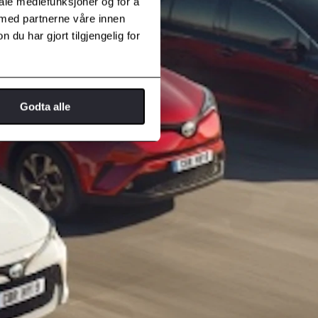
iale mediefunksjoner og for å
 med partnerne våre innen
u har gjort tilgjengelig for
Godta alle