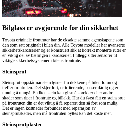
Bilglass er avgjørende for din sikkerhet
Toyota originale frontruter har de eksakte samme egenskapene som
den som satt originalt i bilen din. Alle Toyota modeller har avanserte
sikkerhetskarosserier og er konstruert slik at korrekt monterte ruter er
en viktig del av bæringen i karosseriet. I tillegg sitter sensorer til
viktige sikkerhetssystemer i bilens frontrute.
Steinsprut
Steinsprut oppstår når stein løsner fra dekkene på bilen foran og
treffer frontruten. Det skjer fort, er irriterende, passer dårlig og er
umulig å unngå. En liten stein kan gi små sprekker eller andre
skader som riper i frontrute og billakk. Har du først fått en steinsprut
på frontruten din er det viktig å få reparert den så fort som mulig.
Det er ingen kostnader forbundet med reparasjon av
steinsprutskader, men må frontruten byttes kan det koste mer.
Steinsprutplaster