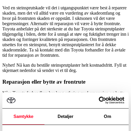
Ved en steinsprutskade vil det i utgangspunktet være best å reparere
skaden, men det vil alltid være en vurdering av skadeomfang og
hvor på frontruten skaden er oppstått. I siktsonen vil det være
begrensninger. Alternativ til reparasjon vil være å bytte frontrute.
Toyota anbefaler på det sterkeste at du har Toyota steinsprutplaster
tilgjengelig i bilen, dette for å unngå at støv og fuktighet trenger inn i
skaden og forringer kvaliteten på reparasjonen. Om frontruten
utsettes for en steinsprut, benytt steinsprutplasteret for å dekke
skadeområde. Ta så kontakt med din Toyota forhandler for å avtale
tid for reparasjon av frontruten.
Nyhet! Nå kan du bestille steinsprutplaster helt kostnadsfritt. Fyll ut
skjemaet nedenfor så sender vi et til deg.
Reparasjon eller bytte av frontrute
Våre Toyota forhandlere har lang erfaring med reparasjon og bytte
av frontruter. I de fleste tilfeller kan en steinsprutskade utbedres på
noen få minutter uten kostnad. Om skadeomfanget skulle være for
stort til å kunne repareres, bytter vi frontruta i henhold til Toyota
standard.
Samtykke
Detaljer
Om
Kravene som stilles til våre forhandlere ved reparasjon og bytte av
frontrute på din Toyota er høye;