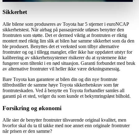
Sikkerhet
Alle bilene som produseres av Toyota har 5 stjerner i euroNCAP
sikkerhetstest. Når airbag på passasjerside utløses benytter den
frontruten som støtte. Det er dermed viktig at frontruten er riktig
montert med riktig lim slik at bilen har samme sikkerhet som da den
ble produsert. Benyttes det et verksted som tilbyr alternative
frontruter og og i tillegg mangler, eller ikke har oppdatert utstyr for
kalibrering av sikkerhetssystemer risikerer du at systemene ikke
fungerer som tiltenkt i en nød situasjon. Garanti forbundet med bruk
av alternative frontruter vil heller ikke være dekningsmessig.
Bare Toyota kan garantere at bilen din og din nye frontrute
tilfredsstiller de samme høye Toyota sikkerhetskrav som før
frontruteskaden. Ved å benytte en Toyota forhandler samles all
garanti på et sted, velger du som kunde et bekymringsløst bilhold.
Forsikring og økonomi
Alle sier de benytter frontruter tilsvarende original kvalitet, men
hvorfor skal du ta til takke med noe annet enn originale frontruter
når prisen er den samme?