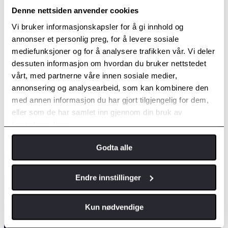
Denne nettsiden anvender cookies
Alle våre teknikere må ha gjennomført kurs og opplæring i
henhold til Toyotas reparasjonsmanualer
Vi bruker informasjonskapsler for å gi innhold og
Toyota har til enhver tid oppdatert utstyr og informasjon for
annonser et personlig preg, for å levere sosiale
kalibrering av sikkerhetssystemer og sensorer
Miljø er et av Toyotas kjerneverdier. Du kan være trygg på at
mediefunksjoner og for å analysere trafikken vår. Vi deler
kjemikalier og utskiftede deler håndteres på forsvarlig måte i
dessuten informasjon om hvordan du bruker nettstedet
henhold til krav om sikkerhet og miljø
vårt, med partnerne våre innen sosiale medier,
Vi benytter kun Toyota original frontrute og EuroNCAP
godkjent frontrutelim
annonsering og analysearbeid, som kan kombinere den
Våre originale frontruter er støydempede som gir bedre
med annen informasjon du har gjort tilgjengelig for dem,
førermiljø
eller som de har samlet inn gjennom din bruk av
Toyotas originale frontruter fjerner skadelige UV-lys
tjenestene deres.
Godta alle
Endre innstillinger
Kun nødvendige