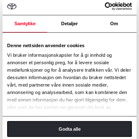
I bZ4X finner du et fantastisk firehjulstrekksystem kalt X-MODE.
Systemet gir trygg og stabil kjøring og ikke minst, ekstremt god
Samtykke
Detaljer
Om
fremkommelighet. Den har forskjellige kjøremoduser som er
tilpasset alle hindringene du kommer over. Modusen Snø/Grus er
spesielt tilpasset snølagte eller isete veier, og grusveier hvor bilen lett
kan miste grepet og skli. Modusen Dyp snø/Søle er tilpasset veier
Denne nettsiden anvender cookies
med dårlige og myke underlag, hvor hjulene vil synke noe ned i
bakken. I tillegg til dette kommer X-MODE med Downhill Assist
Vi bruker informasjonskapsler for å gi innhold og
Control og Grip Control.
annonser et personlig preg, for å levere sosiale
Toyota bZ4X kombinerer en stille kupe og gode
mediefunksjoner og for å analysere trafikken vår. Vi deler
kjøreegenskaper på vanlig vei med et AWD system som
dessuten informasjon om hvordan du bruker nettstedet
git svært god stabilitet og ekstrem fremkommelighet
vårt, med partnerne våre innen sosiale medier,
Produktsjef Tom-Fredrik Rygh
annonsering og analysearbeid, som kan kombinere den
med annen informasjon du har gjort tilgjengelig for dem,
eller som de har samlet inn gjennom din bruk av
tjenestene deres.
Godta alle