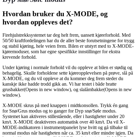
Hvordan bruker du X-MODE, og
hvordan oppleves det?
Firehjulstrekksystemet tar deg helt frem, uansett kjøreforhold. Med
50/50 kraftfordelingen har du de aller beste forutsetningene for trygg
og stabil kjøring, hele veien frem. Bilen er utstyrt med to X-MODE-
kjøremoduser, som har egne spesifikke innstillinger for ekstra
krevende forhold.
Under kjøring i normale forhold vil du oppleve at bilen er stødig og
behagelig. Skulle forholdene sette kjøreopplevelsen på prøve, slå på
X-MODE, og du vil oppleve at du kommer deg frem steder du
kanskje ikke hadde trodd gikk an. Vi har testet i både bratte
grusbakker(Opens in new window), og slalåmbakke(Opens in new
window).
X-MODE skrus på med knappen i midtkonsollen. Trykk én gang
for Snø/Grus modus og to ganger for Dyp snø/Søle modus.
Systemet kan aktiveres stillestående, eller i hastigheter under 20
km/t. X-MODE deaktiveres automatisk over 40 km/t. Da vil X-
MODE-indikatoren i instrumentpanelet lyse hvitt og gå tilbake til
normal modus når hastigheten når ca. 35 km/t eller mindre igjen. Da