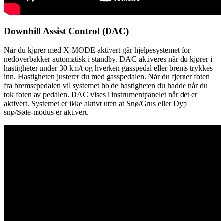
Downhill Assist Control (DAC)
Når du kjører med X-MODE aktivert går hjelpesystemet for
nedoverbakker automatisk i standby. DAC aktiveres når du kjører i
hastigheter under 30 km/t og hverken gasspedal eller brems trykkes
inn. Hastigheten justerer du med gasspedalen. Når du fjerner foten
fra bremsepedalen vil systemet holde hastigheten du hadde når du
tok foten av pedalen. DAC vises i instrumentpanelet når det er
aktivert. Systemet er ikke aktivt uten at Snø/Grus eller Dyp
snø/Søle-modus er aktivert.