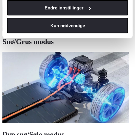
Endre innstillinger
Kun nødvendige
Snø/Grus modus
Dyp snø/Søle modus