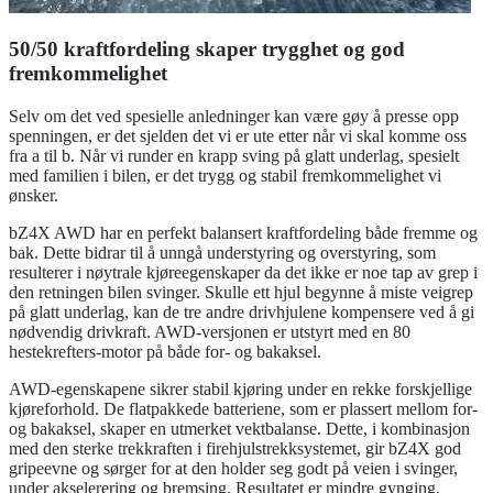
50/50 kraftfordeling skaper trygghet og god
fremkommelighet
Selv om det ved spesielle anledninger kan være gøy å presse opp
spenningen, er det sjelden det vi er ute etter når vi skal komme oss
fra a til b. Når vi runder en krapp sving på glatt underlag, spesielt
med familien i bilen, er det trygg og stabil fremkommelighet vi
ønsker.
bZ4X AWD har en perfekt balansert kraftfordeling både fremme og
bak. Dette bidrar til å unngå understyring og overstyring, som
resulterer i nøytrale kjøreegenskaper da det ikke er noe tap av grep i
den retningen bilen svinger. Skulle ett hjul begynne å miste veigrep
på glatt underlag, kan de tre andre drivhjulene kompensere ved å gi
nødvendig drivkraft. AWD-versjonen er utstyrt med en 80
hestekrefters-motor på både for- og bakaksel.
AWD-egenskapene sikrer stabil kjøring under en rekke forskjellige
kjøreforhold. De flatpakkede batteriene, som er plassert mellom for-
og bakaksel, skaper en utmerket vektbalanse. Dette, i kombinasjon
med den sterke trekkraften i firehjulstrekksystemet, gir bZ4X god
gripeevne og sørger for at den holder seg godt på veien i svinger,
under akselerering og bremsing. Resultatet er mindre gynging,