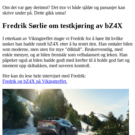
Om det var gøy derimot? Det tror vi både sjåfør og passasjer kan
skrive under på. Dette gikk unna!
Fredrik Sørlie om testkjøring av bZ4X
I etterkant av Vikingtreffet ringte vi Fredrik for å høre litt hvilke
tanker han hadde rundt bZ4X etter å ha testet den. Han omtaler bilen
som moderne, men uten for mye "dilldall". Brukervennlig, med
enkle menyer, og at bilen fremstår som velbalansert og leken. Han
påpeker også at bilen hadde godt med krefter til å holde god fart og
moment opp skibakken, med suveren kontroll.
Her kan du lese hele intervjuet med Fredrik:
Fredrik og bZ4X på Vikingtreffet.