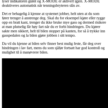
lyser indikatoren grønt og X-MODE er aktivert igjen. X-MODE
deaktiveres automatisk når tenningsbryteren slås av.
Det er behagelig å kjenne at systemet jobber, helt uten at du som
fører trenger å anstrenge deg. Skal du for eksempel kjøre eller rygge
opp en bratt kant, trenger du ikke bruke mye gass og dermed risikere
at man plutselig får høy fart når du er forbi hindringen. Du kjører
sakte men sikkert, helt til bilen stopper på kanten, for så å trykke inn
gasspedalen og la bilen gjøre jobben i sitt tempo.
Da vil du kjenne at bilen selv finner best mulig feste, får deg over
hindringen i lav fart, mens du som sjåfør fortsatt har god kontroll og
mulighet til å manøvrere bilen.