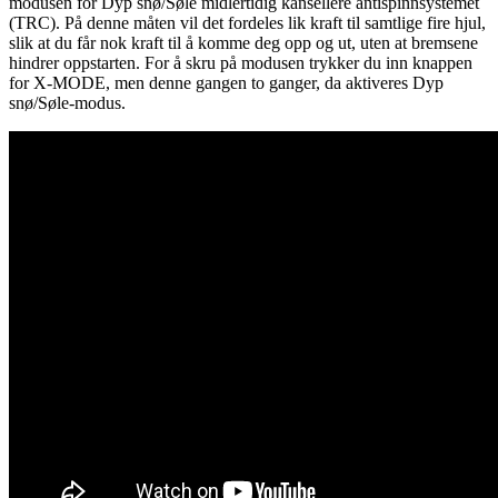
modusen for Dyp snø/Søle midlertidig kansellere antispinnsystemet
(TRC). På denne måten vil det fordeles lik kraft til samtlige fire hjul,
slik at du får nok kraft til å komme deg opp og ut, uten at bremsene
hindrer oppstarten. For å skru på modusen trykker du inn knappen
for X-MODE, men denne gangen to ganger, da aktiveres Dyp
snø/Søle-modus.