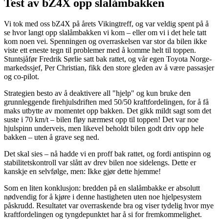
Test av bZ4X opp slalåmbakken
Vi tok med oss bZ4X på årets Vikingtreff, og var veldig spent på å
se hvor langt opp slalåmbakken vi kom – eller om vi i det hele tatt
kom noen vei. Spenningen og overraskelsen var stor da bilen ikke
viste ett eneste tegn til problemer med å komme helt til toppen.
Stuntsjåfør Fredrik Sørlie satt bak rattet, og vår egen Toyota Norge-
markedssjef, Per Christian, fikk den store gleden av å være passasjer
og co-pilot.
Strategien besto av å deaktivere all "hjelp" og kun bruke den
grunnleggende firehjulsdriften med 50/50 kraftfordelingen, for å få
maks utbytte av momentet opp bakken. Det gikk mildt sagt som det
suste i 70 km/t – bilen fløy nærmest opp til toppen! Det var noe
hjulspinn underveis, men likevel beholdt bilen godt driv opp hele
bakken – uten å grave seg ned.
Det skal sies – nå hadde vi en proff bak rattet, og fordi antispinn og
stabilitetskontroll var slått av drev bilen noe sidelengs. Dette er
kanskje en selvfølge, men: Ikke gjør dette hjemme!
Som en liten konklusjon: bredden på en slalåmbakke er absolutt
nødvendig for å kjøre i denne hastigheten uten noe hjelpesystem
påskrudd. Resultatet var overraskende bra og viser tydelig hvor mye
kraftfordelingen og tyngdepunktet har å si for fremkommelighet.